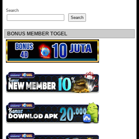
Search
Search
BONUS MEMBER TOGEL