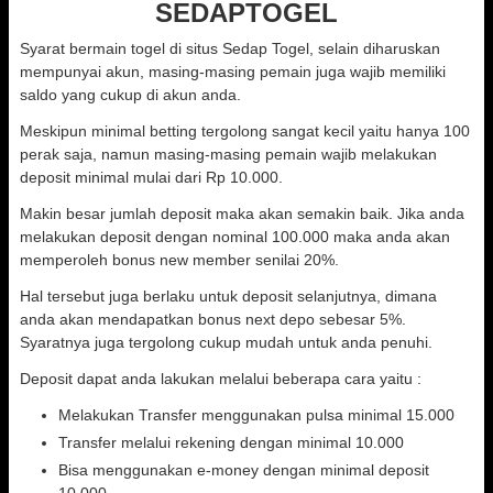
SEDAPTOGEL
Syarat bermain togel di situs Sedap Togel, selain diharuskan
mempunyai akun, masing-masing pemain juga wajib memiliki
saldo yang cukup di akun anda.
Meskipun minimal betting tergolong sangat kecil yaitu hanya 100
perak saja, namun masing-masing pemain wajib melakukan
deposit minimal mulai dari Rp 10.000.
Makin besar jumlah deposit maka akan semakin baik. Jika anda
melakukan deposit dengan nominal 100.000 maka anda akan
memperoleh bonus new member senilai 20%.
Hal tersebut juga berlaku untuk deposit selanjutnya, dimana
anda akan mendapatkan bonus next depo sebesar 5%.
Syaratnya juga tergolong cukup mudah untuk anda penuhi.
Deposit dapat anda lakukan melalui beberapa cara yaitu :
Melakukan Transfer menggunakan pulsa minimal 15.000
Transfer melalui rekening dengan minimal 10.000
Bisa menggunakan e-money dengan minimal deposit
10.000