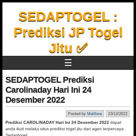
SEDAPTOGEL :
Prediksi JP Togel
Jitu ✅
☰
SEDAPTOGEL Prediksi
Carolinaday Hari Ini 24
Desember 2022
Posted by
Matthew
23/12/2022
Prediksi CAROLINADAY Hari Ini 24 Desember 2022
dapat
anda ikuti melalui situs prediksi togel jitu dari agen terpercaya
Sedaptogel.