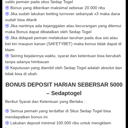
saldo pemain pada situs Sedap Togel
⦿
Bonus yang diberikan maksimal sebesar 20.000 ribu
⦿
Jika sudah lakukan betting turnover sebanyak x3 maka dana
sudah bisa ditarik
⦿
Jika nantinya ada kejanggalan atau kecurangan yang ditemui
maka Bonus dapat dibatalkan oleh Sedap Togel
⦿
Jika didapati pemain melakukan taruhan pada dua sisi atau
bet kiri maupun kanan (SAFETYBET) maka bonus tidak dapat di
klaim
⦿
Seiring bejalannya waktu, syarat dan ketentuan bisa berubah
tanpa adanya himbauan
⦿
Keputusan yang diambil oleh Sedap Togel adalah absolut dan
tidak bisa di ubah.
BONUS DEPOSIT HARIAN SEBERSAR 5000
– Sedaptogel
Berikut Syarat dan Ketentuan yang Berlaku :
⦿
Semua pemain yang terdaftar di Situs Sedap Togel bisa
mendapatkan bonus ini.
⦿
Lakukan deposit minimal 100.000 ribu untuk mengklaim