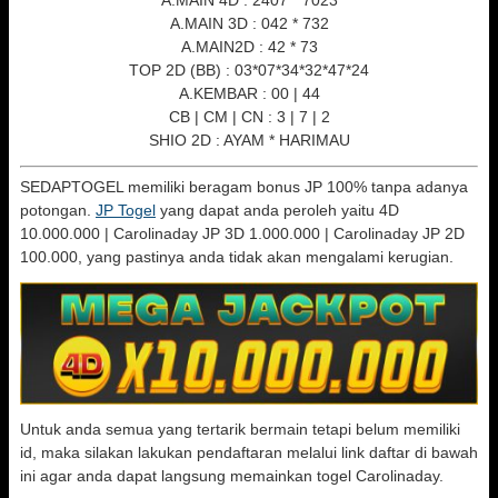
A.MAIN 4D : 2407 * 7023
A.MAIN 3D : 042 * 732
A.MAIN2D : 42 * 73
TOP 2D (BB) : 03*07*34*32*47*24
A.KEMBAR : 00 | 44
CB | CM | CN : 3 | 7 | 2
SHIO 2D : AYAM * HARIMAU
SEDAPTOGEL memiliki beragam bonus JP 100% tanpa adanya
potongan.
JP Togel
yang dapat anda peroleh yaitu 4D
10.000.000 | Carolinaday JP 3D 1.000.000 | Carolinaday JP 2D
100.000, yang pastinya anda tidak akan mengalami kerugian.
Untuk anda semua yang tertarik bermain tetapi belum memiliki
id, maka silakan lakukan pendaftaran melalui link daftar di bawah
ini agar anda dapat langsung memainkan togel Carolinaday.