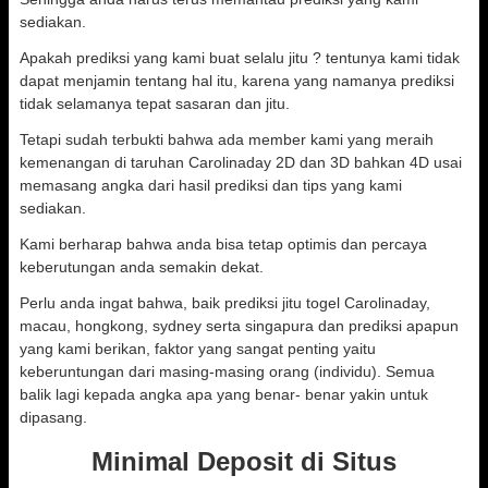
sediakan.
Apakah prediksi yang kami buat selalu jitu ? tentunya kami tidak
dapat menjamin tentang hal itu, karena yang namanya prediksi
tidak selamanya tepat sasaran dan jitu.
Tetapi sudah terbukti bahwa ada member kami yang meraih
kemenangan di taruhan Carolinaday 2D dan 3D bahkan 4D usai
memasang angka dari hasil prediksi dan tips yang kami
sediakan.
Kami berharap bahwa anda bisa tetap optimis dan percaya
keberutungan anda semakin dekat.
Perlu anda ingat bahwa, baik prediksi jitu togel Carolinaday,
macau, hongkong, sydney serta singapura dan prediksi apapun
yang kami berikan, faktor yang sangat penting yaitu
keberuntungan dari masing-masing orang (individu). Semua
balik lagi kepada angka apa yang benar- benar yakin untuk
dipasang.
Minimal Deposit di Situs