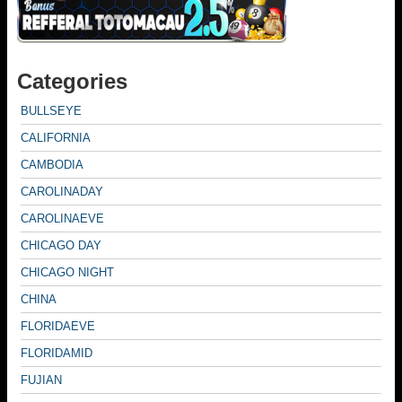
Categories
BULLSEYE
CALIFORNIA
CAMBODIA
CAROLINADAY
CAROLINAEVE
CHICAGO DAY
CHICAGO NIGHT
CHINA
FLORIDAEVE
FLORIDAMID
FUJIAN