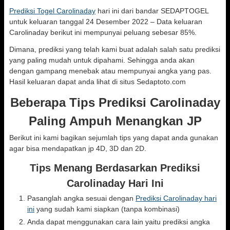
Prediksi Togel Carolinaday
hari ini dari bandar SEDAPTOGEL
untuk keluaran tanggal 24 Desember 2022 – Data keluaran
Carolinaday berikut ini mempunyai peluang sebesar 85%.
Dimana, prediksi yang telah kami buat adalah salah satu prediksi
yang paling mudah untuk dipahami. Sehingga anda akan
dengan gampang menebak atau mempunyai angka yang pas.
Hasil keluaran dapat anda lihat di situs Sedaptoto.com
Beberapa Tips Prediksi Carolinaday
Paling Ampuh Menangkan JP
Berikut ini kami bagikan sejumlah tips yang dapat anda gunakan
agar bisa mendapatkan jp 4D, 3D dan 2D.
Tips Menang Berdasarkan Prediksi
Carolinaday Hari Ini
Pasanglah angka sesuai dengan
Prediksi Carolinaday hari
ini
yang sudah kami siapkan (tanpa kombinasi)
Anda dapat menggunakan cara lain yaitu prediksi angka