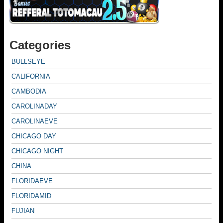
Categories
BULLSEYE
CALIFORNIA
CAMBODIA
CAROLINADAY
CAROLINAEVE
CHICAGO DAY
CHICAGO NIGHT
CHINA
FLORIDAEVE
FLORIDAMID
FUJIAN