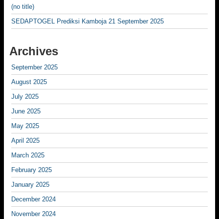
(no title)
SEDAPTOGEL Prediksi Kamboja 21 September 2025
Archives
September 2025
August 2025
July 2025
June 2025
May 2025
April 2025
March 2025
February 2025
January 2025
December 2024
November 2024