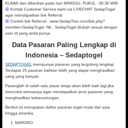
KLAIM) dan diberikan pada hari MINGGU, PUKUL : 00:30 WIB
⦿
Kontak Customer Service kami via LIVECHAT SedapTogel
agar mendapatkan link Referral
⦿
Contoh link Referral : www.SedapToto.com/link.php?
member=SedapTogel. Nb : SedapTogel diubah sesuai dengan
user Id yang anda punya
Data Pasaran Paling Lengkap di
Indonesia – Sedaptogel
SEDAPTOGEL
mempunyai pasaran yang tergolong lengkap.
Terdapat 25 pasaran bahkan lebih yang dapat menghasilkan
uang yang banyak.
Pasanglah di salah satu pasar tetapi akan lebih baik lagi jika
mencoba semuanya agar mendapatkan jenis pasaran yang
menghasilkan keberuntungan.
Berikut ini merupakan daftar pasaran togel mulai dari asia
hingga amerika.
MAROKO