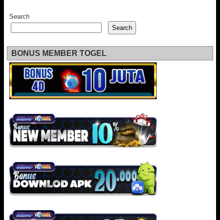
Search
Search
BONUS MEMBER TOGEL