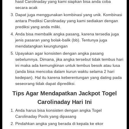
hasil Carolinaday yang kami siapkan bisa anda coba
secara acak
Dapat juga menggunakan kombinasi yang unik. Kombinasi
antara Prediksi Carolinaday yang kami sediakan dengan
prediksi yang anda miliki.
Anda bisa membalik angka pasang, karena tersedia juga
jenis pasaran yang bolak-balik (bb). Tentunya juga
mendatangkan keungtungan
Upayakan agar konsisten dengan angka pasang
sebelumnya. Dimana, jika angka tersebut tidak tembus hari
ini maka ada kemungkinan untuk tembus besok atau lusa
(anda bisa mencoba dalam kurun waktu selama 2 hari
kedepan). Hal itu karena keberentungan yang dating pada
seseorang tidak dapat diprediksi.
Tips Agar Mendapatkan Jackpot Togel
Carolinaday Hari Ini
Anda harus bisa konsisten dengan angka Togel
Carolinaday Pools yang dipasang
Pindahkan angka yang berada di kepala ke ekor