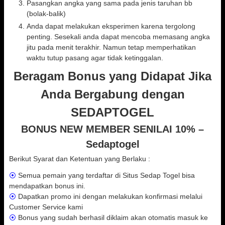
Pasangkan angka yang sama pada jenis taruhan bb
(bolak-balik)
Anda dapat melakukan eksperimen karena tergolong
penting. Sesekali anda dapat mencoba memasang angka
jitu pada menit terakhir. Namun tetap memperhatikan
waktu tutup pasang agar tidak ketinggalan.
Beragam Bonus yang Didapat Jika
Anda Bergabung dengan
SEDAPTOGEL
BONUS NEW MEMBER SENILAI 10% –
Sedaptogel
Berikut Syarat dan Ketentuan yang Berlaku :
⦿
Semua pemain yang terdaftar di Situs Sedap Togel bisa
mendapatkan bonus ini.
⦿
Dapatkan promo ini dengan melakukan konfirmasi melalui
Customer Service kami
⦿
Bonus yang sudah berhasil diklaim akan otomatis masuk ke