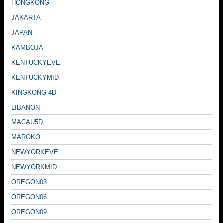
HONGKONG
JAKARTA
JAPAN
KAMBOJA
KENTUCKYEVE
KENTUCKYMID
KINGKONG 4D
LIBANON
MACAU5D
MAROKO
NEWYORKEVE
NEWYORKMID
OREGON03
OREGON06
OREGON09