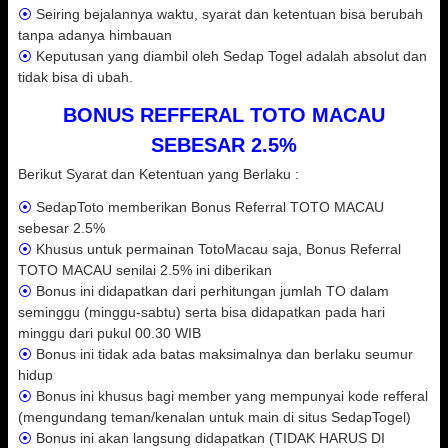
⦿
Seiring bejalannya waktu, syarat dan ketentuan bisa berubah
tanpa adanya himbauan
⦿
Keputusan yang diambil oleh Sedap Togel adalah absolut dan
tidak bisa di ubah.
BONUS REFFERAL TOTO MACAU
SEBESAR 2.5%
Berikut Syarat dan Ketentuan yang Berlaku :
⦿
SedapToto memberikan Bonus Referral TOTO MACAU
sebesar 2.5%
⦿
Khusus untuk permainan TotoMacau saja, Bonus Referral
TOTO MACAU senilai 2.5% ini diberikan
⦿
Bonus ini didapatkan dari perhitungan jumlah TO dalam
seminggu (minggu-sabtu) serta bisa didapatkan pada hari
minggu dari pukul 00.30 WIB
⦿
Bonus ini tidak ada batas maksimalnya dan berlaku seumur
hidup
⦿
Bonus ini khusus bagi member yang mempunyai kode refferal
(mengundang teman/kenalan untuk main di situs SedapTogel)
⦿
Bonus ini akan langsung didapatkan (TIDAK HARUS DI