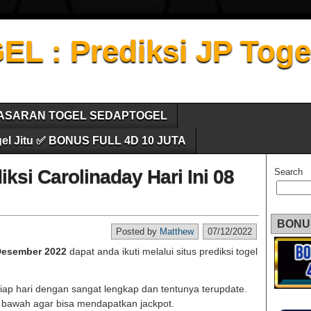
 : Prediksi JP Togel
PASARAN TOGEL SEDAPTOGEL
gel Jitu ✅ BONUS FULL 4D 10 JUTA
i Carolinaday Hari Ini 08
Search
BONU
Posted by
Matthew
07/12/2022
 Desember 2022
dapat anda ikuti melalui situs prediksi togel
iap hari dengan sangat lengkap dan tentunya terupdate.
i bawah agar bisa mendapatkan jackpot.