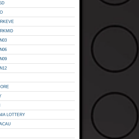
5D
O
RKEVE
RKMID
N03
N06
N09
N12
PORE
Y
N
IA LOTTERY
ACAU