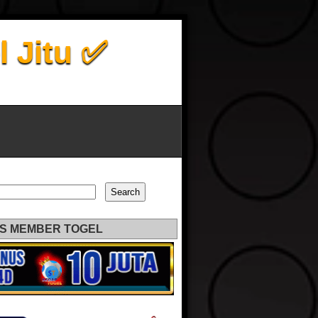
 Jitu ✅
Search
S MEMBER TOGEL