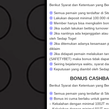
Berikut Syarat dan Ketentuan yang Ber
⦿
Semua pemain yang terdaftar di Sit
⦿
Lakukan deposit minimal 100.000 ri
⦿
Member hanya bisa mengkalim bonus
⦿
Jika sudah lakukan betting turnove
⦿
Jika nantinya ada kejanggalan atau
oleh Sedap Togel
⦿
Jika ditemukan adanya kesamaan p
diklaim
⦿
Jika didapati pemain melakukan tar
(SAFETYBET) maka bonus tidak dapat 
⦿
Seiring bejalannya waktu, syarat d
⦿
Keputusan yang diambil oleh Sedap T
BONUS CASHBAC
Berikut Syarat dan Ketentuan yang Ber
⦿
Semua pemain yang terdaftar di Sit
⦿
Bonus ini cuma berlaku untuk game l
– Kekalahan dengan minimal 100JT 
– Kekalahan dengan minimal 50JT m