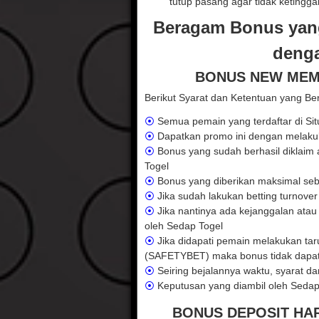
tutup pasang agar tidak ketingga
Beragam Bonus yang
deng
BONUS NEW MEMB
Berikut Syarat dan Ketentuan yang Ber
⦿
Semua pemain yang terdaftar di Sit
⦿
Dapatkan promo ini dengan melakuk
⦿
Bonus yang sudah berhasil diklaim
Togel
⦿
Bonus yang diberikan maksimal seb
⦿
Jika sudah lakukan betting turnove
⦿
Jika nantinya ada kejanggalan atau
oleh Sedap Togel
⦿
Jika didapati pemain melakukan tar
(SAFETYBET) maka bonus tidak dapat 
⦿
Seiring bejalannya waktu, syarat d
⦿
Keputusan yang diambil oleh Sedap T
BONUS DEPOSIT HAR