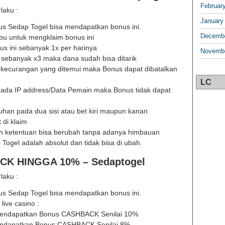
Februar
laku :
January
us Sedap Togel bisa mendapatkan bonus ini.
Decembe
bu untuk mengklaim bonus ini
 ini sebanyak 1x per harinya
Novembe
r sebanyak x3 maka dana sudah bisa ditarik
 kecurangan yang ditemui maka Bonus dapat dibatalkan
LC
ada IP address/Data Pemain maka Bonus tidak dapat
uhan pada dua sisi atau bet kiri maupun kanan
di klaim
an ketentuan bisa berubah tanpa adanya himbauan
ogel adalah absolut dan tidak bisa di ubah.
K HINGGA 10% – Sedaptogel
laku :
us Sedap Togel bisa mendapatkan bonus ini.
ive casino :
mendapatkan Bonus CASHBACK Senilai 10%
endapatkan Bonus CASHBACK Senilai 8%