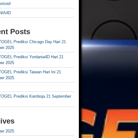
orized
NIA4D
nt Posts
GEL Prediksi Chicago Day Hari 21
er 2025
GEL Prediksi Yordania4D Hari 21
er 2025
GEL Prediksi Taiwan Hari Ini 21
er 2025
GEL Prediksi Kamboja 21 September
ives
er 2025