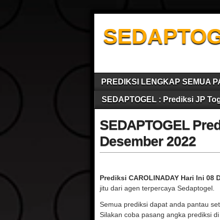
SEDAPTOGEL
PREDIKSI LENGKAP SEMUA 
SEDAPTOGEL : Prediksi JP To
SEDAPTOGEL Prediks
Desember 2022
Prediksi CAROLINADAY Hari Ini 08
jitu dari agen terpercaya Sedaptogel.
Semua prediksi dapat anda pantau set
Silakan coba pasang angka prediksi d