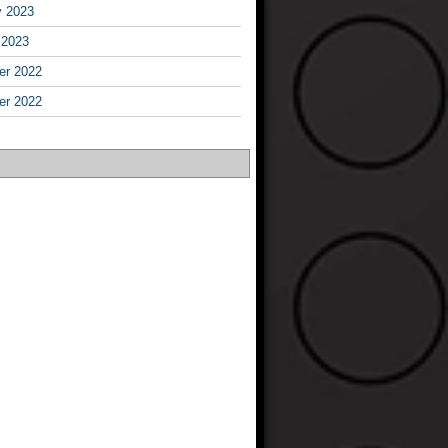
y 2023
 2023
r 2022
r 2022