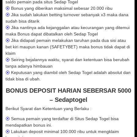
saldo pemain pada situs Sedap Togel
⦿
Bonus yang diberikan maksimal sebesar 20.000 ribu
⦿
Jika sudah lakukan betting turnover sebanyak x3 maka dana
sudah bisa ditarik
⦿
Jika nantinya ada kejanggalan atau kecurangan yang ditemui
maka Bonus dapat dibatalkan oleh Sedap Togel
⦿
Jika didapati pemain melakukan taruhan pada dua sisi atau
bet kiri maupun kanan (SAFETYBET) maka bonus tidak dapat di
klaim
⦿
Seiring bejalannya waktu, syarat dan ketentuan bisa berubah
tanpa adanya himbauan
⦿
Keputusan yang diambil oleh Sedap Togel adalah absolut dan
tidak bisa di ubah.
BONUS DEPOSIT HARIAN SEBERSAR 5000
– Sedaptogel
Berikut Syarat dan Ketentuan yang Berlaku :
⦿
Semua pemain yang terdaftar di Situs Sedap Togel bisa
mendapatkan bonus ini.
⦿
Lakukan deposit minimal 100.000 ribu untuk mengklaim