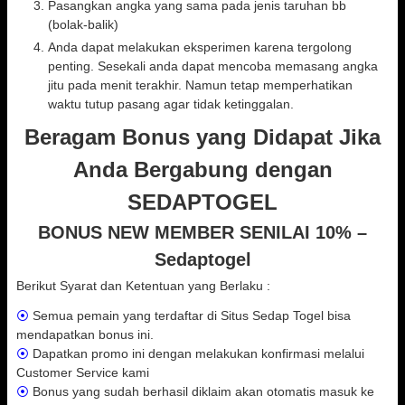
Pasangkan angka yang sama pada jenis taruhan bb
(bolak-balik)
Anda dapat melakukan eksperimen karena tergolong
penting. Sesekali anda dapat mencoba memasang angka
jitu pada menit terakhir. Namun tetap memperhatikan
waktu tutup pasang agar tidak ketinggalan.
Beragam Bonus yang Didapat Jika
Anda Bergabung dengan
SEDAPTOGEL
BONUS NEW MEMBER SENILAI 10% –
Sedaptogel
Berikut Syarat dan Ketentuan yang Berlaku :
⦿
Semua pemain yang terdaftar di Situs Sedap Togel bisa
mendapatkan bonus ini.
⦿
Dapatkan promo ini dengan melakukan konfirmasi melalui
Customer Service kami
⦿
Bonus yang sudah berhasil diklaim akan otomatis masuk ke