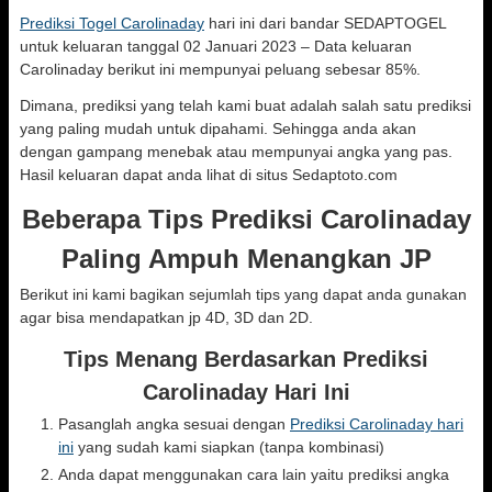
Prediksi Togel Carolinaday
hari ini dari bandar SEDAPTOGEL
untuk keluaran tanggal 02 Januari 2023 – Data keluaran
Carolinaday berikut ini mempunyai peluang sebesar 85%.
Dimana, prediksi yang telah kami buat adalah salah satu prediksi
yang paling mudah untuk dipahami. Sehingga anda akan
dengan gampang menebak atau mempunyai angka yang pas.
Hasil keluaran dapat anda lihat di situs Sedaptoto.com
Beberapa Tips Prediksi Carolinaday
Paling Ampuh Menangkan JP
Berikut ini kami bagikan sejumlah tips yang dapat anda gunakan
agar bisa mendapatkan jp 4D, 3D dan 2D.
Tips Menang Berdasarkan Prediksi
Carolinaday Hari Ini
Pasanglah angka sesuai dengan
Prediksi Carolinaday hari
ini
yang sudah kami siapkan (tanpa kombinasi)
Anda dapat menggunakan cara lain yaitu prediksi angka