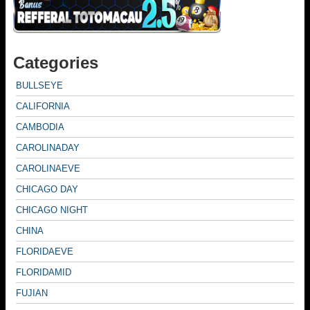
Categories
BULLSEYE
CALIFORNIA
CAMBODIA
CAROLINADAY
CAROLINAEVE
CHICAGO DAY
CHICAGO NIGHT
CHINA
FLORIDAEVE
FLORIDAMID
FUJIAN