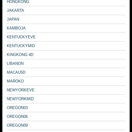
HONGKONG
JAKARTA
JAPAN
KAMBOJA
KENTUCKYEVE
KENTUCKYMID
KINGKONG 4D
LIBANON
MACAU5D
MAROKO
NEWYORKEVE
NEWYORKMID
OREGON03
OREGON06
OREGON09