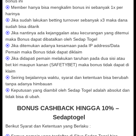
bonus ini
⦿
Member hanya bisa mengkalim bonus ini sebanyak 1x per
harinya
⦿
Jika sudah lakukan betting turnover sebanyak x3 maka dana
sudah bisa ditarik
⦿
Jika nantinya ada kejanggalan atau kecurangan yang ditemui
maka Bonus dapat dibatalkan oleh Sedap Togel
⦿
Jika ditemukan adanya kesamaan pada IP address/Data
Pemain maka Bonus tidak dapat diklaim
⦿
Jika didapati pemain melakukan taruhan pada dua sisi atau
bet kiri maupun kanan (SAFETYBET) maka bonus tidak dapat di
klaim
⦿
Seiring bejalannya waktu, syarat dan ketentuan bisa berubah
tanpa adanya himbauan
⦿
Keputusan yang diambil oleh Sedap Togel adalah absolut dan
tidak bisa di ubah.
BONUS CASHBACK HINGGA 10% –
Sedaptogel
Berikut Syarat dan Ketentuan yang Berlaku :
⦿
Semua pemain yang terdaftar di Situs Sedap Togel bisa