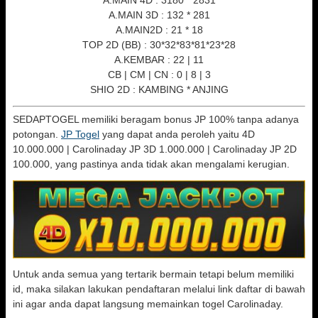
A.MAIN 4D : 3180 * 2831
A.MAIN 3D : 132 * 281
A.MAIN2D : 21 * 18
TOP 2D (BB) : 30*32*83*81*23*28
A.KEMBAR : 22 | 11
CB | CM | CN : 0 | 8 | 3
SHIO 2D : KAMBING * ANJING
SEDAPTOGEL memiliki beragam bonus JP 100% tanpa adanya
potongan.
JP Togel
yang dapat anda peroleh yaitu 4D
10.000.000 | Carolinaday JP 3D 1.000.000 | Carolinaday JP 2D
100.000, yang pastinya anda tidak akan mengalami kerugian.
Untuk anda semua yang tertarik bermain tetapi belum memiliki
id, maka silakan lakukan pendaftaran melalui link daftar di bawah
ini agar anda dapat langsung memainkan togel Carolinaday.