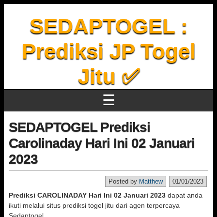
SEDAPTOGEL :
Prediksi JP Togel
Jitu ✅
☰
SEDAPTOGEL Prediksi
Carolinaday Hari Ini 02 Januari
2023
Posted by
Matthew
01/01/2023
Prediksi CAROLINADAY Hari Ini 02 Januari 2023
dapat anda
ikuti melalui situs prediksi togel jitu dari agen terpercaya
Sedaptogel.