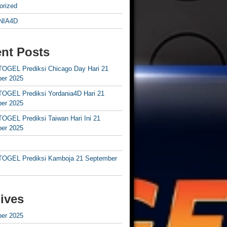
orized
NIA4D
nt Posts
GEL Prediksi Chicago Day Hari 21
er 2025
GEL Prediksi Yordania4D Hari 21
er 2025
GEL Prediksi Taiwan Hari Ini 21
er 2025
GEL Prediksi Kamboja 21 September
ives
er 2025