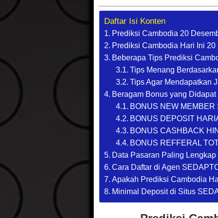
Daftar Isi Konten
Prediksi Cambodia 20 Dese
Prediksi Cambodia Hari Ini 20
Beberapa Tips Prediksi Camb
Tips Menang Berdasarkan
Tips Agar Mendapatkan J
Beragam Bonus yang Didapa
BONUS NEW MEMBER SE
BONUS DEPOSIT HARIA
BONUS CASHBACK HING
BONUS REFFERAL TOT
Data Pasaran Paling Lengkap 
Cara Daftar di Agen SEDAP
Apakah Prediksi Cambodia Har
Minimal Deposit di Situs S