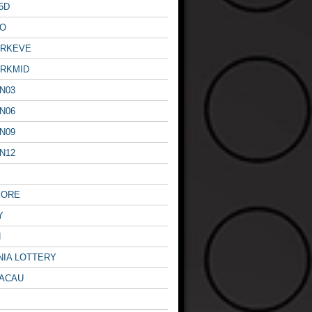
5D
O
RKEVE
RKMID
N03
N06
N09
N12
PORE
Y
N
IA LOTTERY
ACAU