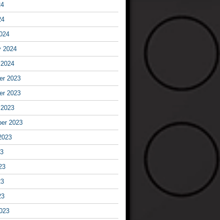
24
24
024
y 2024
 2024
r 2023
r 2023
 2023
er 2023
2023
23
23
23
23
023