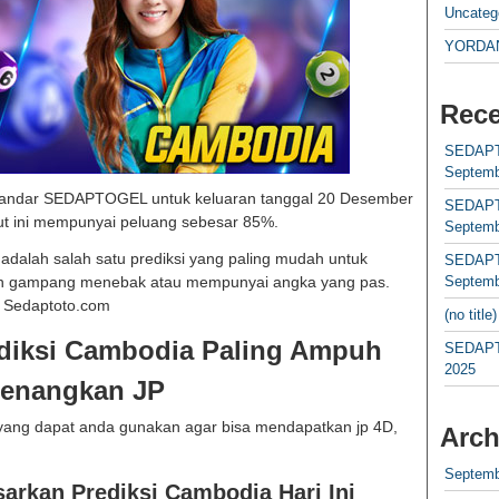
Uncateg
YORDA
Rece
SEDAPTO
Septemb
i bandar SEDAPTOGEL untuk keluaran tanggal 20 Desember
SEDAPTO
ut ini mempunyai peluang sebesar 85%.
Septemb
 adalah salah satu prediksi yang paling mudah untuk
SEDAPTO
Septemb
an gampang menebak atau mempunyai angka yang pas.
us Sedaptoto.com
(no title)
ediksi Cambodia Paling Ampuh
SEDAPTO
2025
enangkan JP
s yang dapat anda gunakan agar bisa mendapatkan jp 4D,
Arch
Septemb
arkan Prediksi Cambodia Hari Ini