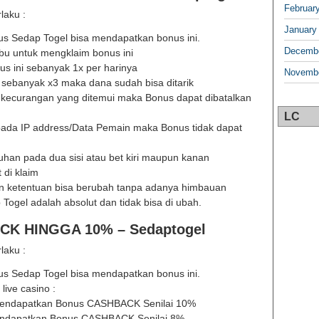
Februar
laku :
January
us Sedap Togel bisa mendapatkan bonus ini.
Decembe
bu untuk mengklaim bonus ini
 ini sebanyak 1x per harinya
Novembe
r sebanyak x3 maka dana sudah bisa ditarik
 kecurangan yang ditemui maka Bonus dapat dibatalkan
LC
ada IP address/Data Pemain maka Bonus tidak dapat
uhan pada dua sisi atau bet kiri maupun kanan
di klaim
an ketentuan bisa berubah tanpa adanya himbauan
ogel adalah absolut dan tidak bisa di ubah.
K HINGGA 10% – Sedaptogel
laku :
us Sedap Togel bisa mendapatkan bonus ini.
ive casino :
mendapatkan Bonus CASHBACK Senilai 10%
endapatkan Bonus CASHBACK Senilai 8%