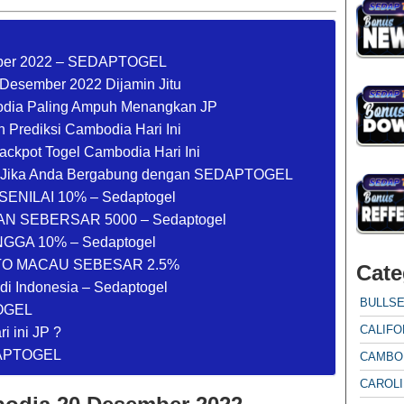
mber 2022 – SEDAPTOGEL
 Desember 2022 Dijamin Jitu
odia Paling Ampuh Menangkan JP
 Prediksi Cambodia Hari Ini
ackpot Togel Cambodia Hari Ini
t Jika Anda Bergabung dengan SEDAPTOGEL
NILAI 10% – Sedaptogel
N SEBERSAR 5000 – Sedaptogel
GA 10% – Sedaptogel
O MACAU SEBESAR 2.5%
Cate
di Indonesia – Sedaptogel
BULLS
TOGEL
CALIFO
i ini JP ?
EDAPTOGEL
CAMBO
CAROL