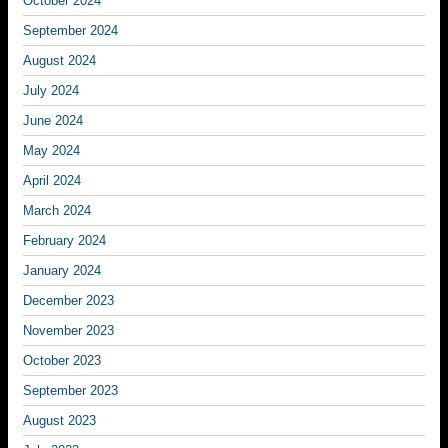
October 2024
September 2024
August 2024
July 2024
June 2024
May 2024
April 2024
March 2024
February 2024
January 2024
December 2023
November 2023
October 2023
September 2023
August 2023