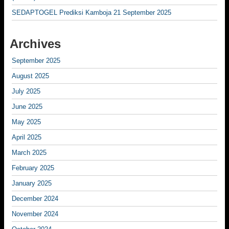
SEDAPTOGEL Prediksi Kamboja 21 September 2025
Archives
September 2025
August 2025
July 2025
June 2025
May 2025
April 2025
March 2025
February 2025
January 2025
December 2024
November 2024