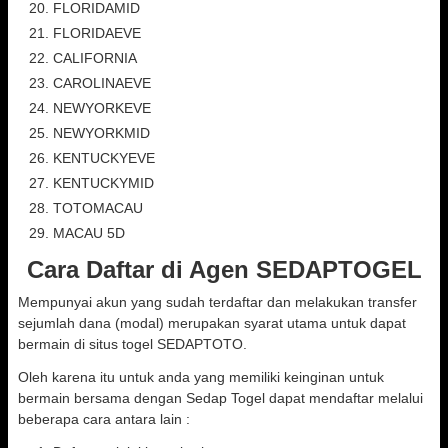
FLORIDAMID
FLORIDAEVE
CALIFORNIA
CAROLINAEVE
NEWYORKEVE
NEWYORKMID
KENTUCKYEVE
KENTUCKYMID
TOTOMACAU
MACAU 5D
Cara Daftar di Agen SEDAPTOGEL
Mempunyai akun yang sudah terdaftar dan melakukan transfer
sejumlah dana (modal) merupakan syarat utama untuk dapat
bermain di situs togel SEDAPTOTO.
Oleh karena itu untuk anda yang memiliki keinginan untuk
bermain bersama dengan Sedap Togel dapat mendaftar melalui
beberapa cara antara lain :