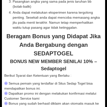
Pasangkan angka yang sama pada jenis taruhan bb
(bolak-balik)
Anda dapat melakukan eksperimen karena tergolong
penting. Sesekali anda dapat mencoba memasang angka
jitu pada menit terakhir. Namun tetap memperhatikan
waktu tutup pasang agar tidak ketinggalan.
Beragam Bonus yang Didapat Jika
Anda Bergabung dengan
SEDAPTOGEL
BONUS NEW MEMBER SENILAI 10% –
Sedaptogel
Berikut Syarat dan Ketentuan yang Berlaku :
⦿
Semua pemain yang terdaftar di Situs Sedap Togel bisa
mendapatkan bonus ini.
⦿
Dapatkan promo ini dengan melakukan konfirmasi melalui
Customer Service kami
⦿
Bonus yang sudah berhasil diklaim akan otomatis masuk ke