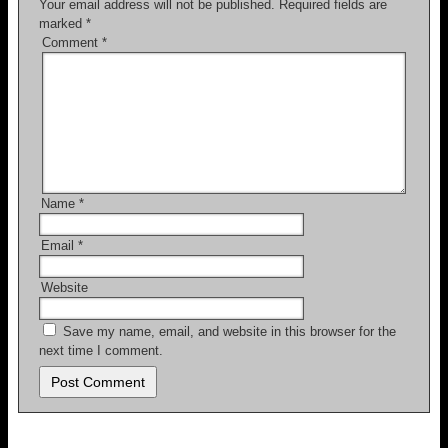
Your email address will not be published.
Required fields are
marked
*
Comment
*
Name
*
Email
*
Website
Save my name, email, and website in this browser for the
next time I comment.