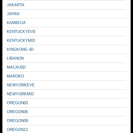
JAKARTA
JAPAN
KAMBOJA
KENTUCKYEVE
KENTUCKYMID
KINGKONG 4D
LIBANON
MACAU5D
MAROKO
NEWYORKEVE
NEWYORKMID
OREGON03
OREGON06
OREGON09
OREGON12