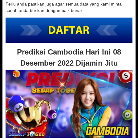
Perlu anda pastikan juga agar semua data yang kami minta
sudah anda berikan dengan baik benar.
Prediksi Cambodia Hari Ini 08
Desember 2022 Dijamin Jitu