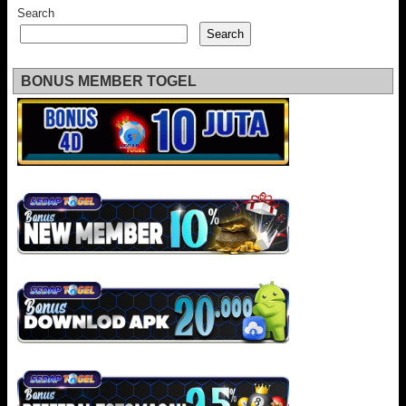
Search
Search
BONUS MEMBER TOGEL