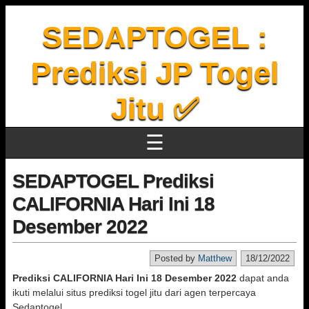
SEDAPTOGEL :
Prediksi JP Togel
Jitu ✅
☰
SEDAPTOGEL Prediksi
CALIFORNIA Hari Ini 18
Desember 2022
Posted by
Matthew
18/12/2022
Prediksi CALIFORNIA Hari Ini 18 Desember 2022
dapat anda
ikuti melalui situs prediksi togel jitu dari agen terpercaya
Sedaptogel.