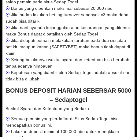
saldo pemain pada situs Sedap Togel
⦿
Bonus yang diberikan maksimal sebesar 20.000 ribu
⦿
Jika sudah lakukan betting turnover sebanyak x3 maka dana
sudah bisa ditarik
⦿
Jika nantinya ada kejanggalan atau kecurangan yang ditemui
maka Bonus dapat dibatalkan oleh Sedap Togel
⦿
Jika didapati pemain melakukan taruhan pada dua sisi atau
bet kiri maupun kanan (SAFETYBET) maka bonus tidak dapat di
klaim
⦿
Seiring bejalannya waktu, syarat dan ketentuan bisa berubah
tanpa adanya himbauan
⦿
Keputusan yang diambil oleh Sedap Togel adalah absolut dan
tidak bisa di ubah.
BONUS DEPOSIT HARIAN SEBERSAR 5000
– Sedaptogel
Berikut Syarat dan Ketentuan yang Berlaku :
⦿
Semua pemain yang terdaftar di Situs Sedap Togel bisa
mendapatkan bonus ini.
⦿
Lakukan deposit minimal 100.000 ribu untuk mengklaim