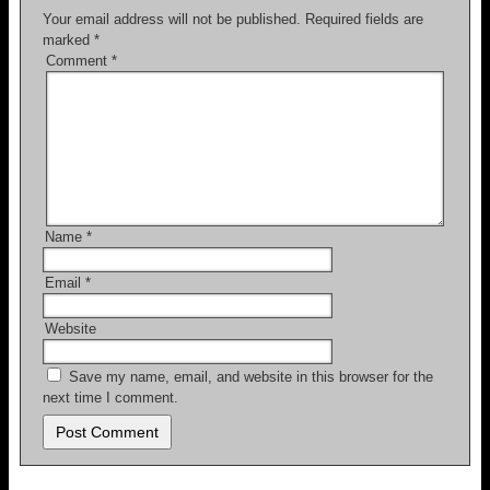
Your email address will not be published.
Required fields are
marked
*
Comment
*
Name
*
Email
*
Website
Save my name, email, and website in this browser for the
next time I comment.