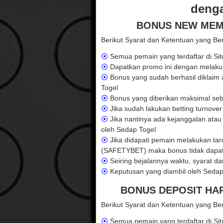
deng
BONUS NEW MEMB
Berikut Syarat dan Ketentuan yang Ber
⦿
Semua pemain yang terdaftar di Sit
⦿
Dapatkan promo ini dengan melakuk
⦿
Bonus yang sudah berhasil diklaim
Togel
⦿
Bonus yang diberikan maksimal seb
⦿
Jika sudah lakukan betting turnove
⦿
Jika nantinya ada kejanggalan atau
oleh Sedap Togel
⦿
Jika didapati pemain melakukan tar
(SAFETYBET) maka bonus tidak dapat 
⦿
Seiring bejalannya waktu, syarat d
⦿
Keputusan yang diambil oleh Sedap T
BONUS DEPOSIT HAR
Berikut Syarat dan Ketentuan yang Ber
⦿
Semua pemain yang terdaftar di Sit