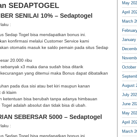
May 20
an SEDAPTOGEL
April 20
ER SENILAI 10% – Sedaptogel
March 2
laku :
Februar
us Sedap Togel bisa mendapatkan bonus ini.
January
an konfirmasi melalui Customer Service kami
 akan otomatis masuk ke saldo pemain pada situs Sedap
Decembe
Novembe
esar 20.000 ribu
r sebanyak x3 maka dana sudah bisa ditarik
October
 kecurangan yang ditemui maka Bonus dapat dibatalkan
Septemb
August 
uhan pada dua sisi atau bet kiri maupun kanan
di klaim
July 20
an ketentuan bisa berubah tanpa adanya himbauan
June 20
ogel adalah absolut dan tidak bisa di ubah.
May 20
IAN SEBERSAR 5000 – Sedaptogel
April 20
laku :
March 2
us Sedap Togel bisa mendapatkan bonus ini.