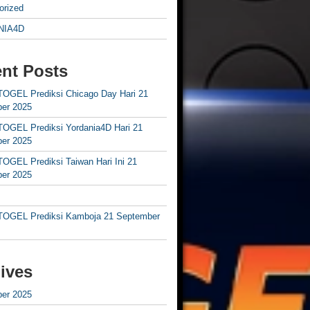
orized
NIA4D
nt Posts
GEL Prediksi Chicago Day Hari 21
er 2025
GEL Prediksi Yordania4D Hari 21
er 2025
GEL Prediksi Taiwan Hari Ini 21
er 2025
GEL Prediksi Kamboja 21 September
ives
er 2025