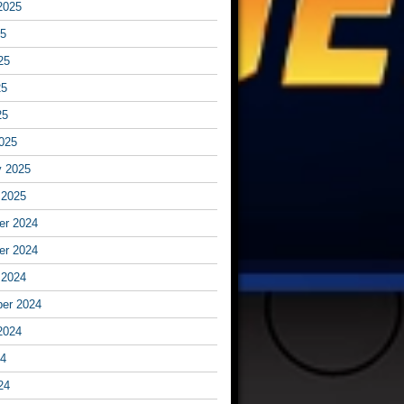
2025
25
25
25
25
025
y 2025
 2025
r 2024
r 2024
 2024
er 2024
2024
24
24