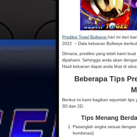
Prediksi Togel Bullseye
hari ini dari
2022 – Data keluaran Bullseye beriku
Dimana, prediksi yang telah kami buat
dipahami. Sehingga anda akan deng
Hasil keluaran dapat anda lihat di sit
Beberapa Tips Pr
M
Berikut ini kami bagikan sejumlah tip
3D dan 2D.
Tips Menang Berdas
Pasanglah angka sesuai denga
kombinasi)