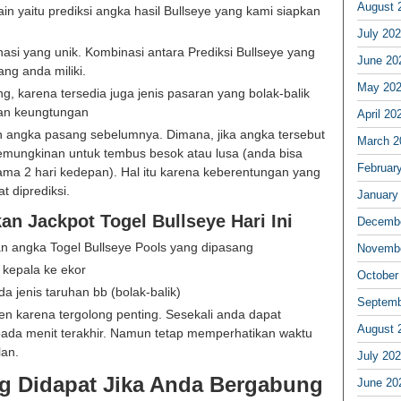
August 
n yaitu prediksi angka hasil Bullseye yang kami siapkan
July 20
i yang unik. Kombinasi antara Prediksi Bullseye yang
June 20
ng anda miliki.
May 20
, karena tersedia juga jenis pasaran yang bolak-balik
kan keungtungan
April 20
 angka pasang sebelumnya. Dimana, jika angka tersebut
March 2
kemungkinan untuk tembus besok atau lusa (anda bisa
Februar
ma 2 hari kedepan). Hal itu karena keberentungan yang
t diprediksi.
January
n Jackpot Togel Bullseye Hari Ini
Decembe
n angka Togel Bullseye Pools yang dipasang
Novembe
 kepala ke ekor
October
jenis taruhan bb (bolak-balik)
Septemb
n karena tergolong penting. Sesekali anda dapat
August 
da menit terakhir. Namun tetap memperhatikan waktu
lan.
July 20
 Didapat Jika Anda Bergabung
June 20