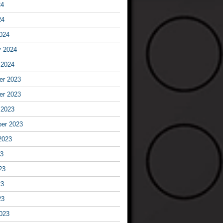
24
24
024
y 2024
 2024
r 2023
r 2023
 2023
er 2023
2023
23
23
23
23
023