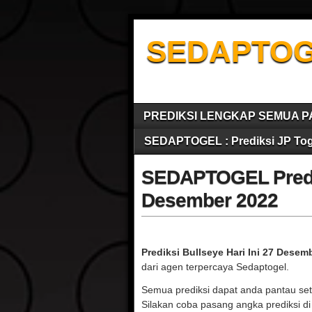
SEDAPTOGEL
PREDIKSI LENGKAP SEMUA 
SEDAPTOGEL : Prediksi JP To
SEDAPTOGEL Prediks
Desember 2022
Prediksi Bullseye Hari Ini 27 Desem
dari agen terpercaya Sedaptogel.
Semua prediksi dapat anda pantau set
Silakan coba pasang angka prediksi d