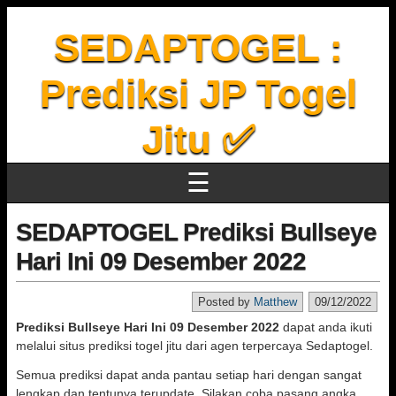
SEDAPTOGEL :
Prediksi JP Togel
Jitu ✅
☰
SEDAPTOGEL Prediksi Bullseye
Hari Ini 09 Desember 2022
Posted by
Matthew
09/12/2022
Prediksi Bullseye Hari Ini 09 Desember 2022
dapat anda ikuti
melalui situs prediksi togel jitu dari agen terpercaya Sedaptogel.
Semua prediksi dapat anda pantau setiap hari dengan sangat
lengkap dan tentunya terupdate. Silakan coba pasang angka