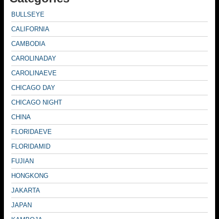
BULLSEYE
CALIFORNIA
CAMBODIA
CAROLINADAY
CAROLINAEVE
CHICAGO DAY
CHICAGO NIGHT
CHINA
FLORIDAEVE
FLORIDAMID
FUJIAN
HONGKONG
JAKARTA
JAPAN