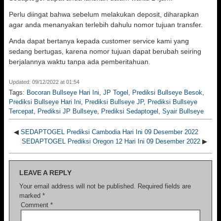
Perlu diingat bahwa sebelum melakukan deposit, diharapkan
agar anda menanyakan terlebih dahulu nomor tujuan transfer.
Anda dapat bertanya kepada customer service kami yang
sedang bertugas, karena nomor tujuan dapat berubah seiring
berjalannya waktu tanpa ada pemberitahuan.
Updated: 09/12/2022 at 01:54
Tags:
Bocoran Bullseye Hari Ini
,
JP Togel
,
Prediksi Bullseye Besok
,
Prediksi Bullseye Hari Ini
,
Prediksi Bullseye JP
,
Prediksi Bullseye
Tercepat
,
Prediksi JP Bullseye
,
Prediksi Sedaptogel
,
Syair Bullseye
◀
SEDAPTOGEL Prediksi Cambodia Hari Ini 09 Desember 2022
SEDAPTOGEL Prediksi Oregon 12 Hari Ini 09 Desember 2022
▶
LEAVE A REPLY
Your email address will not be published.
Required fields are
marked
*
Comment
*