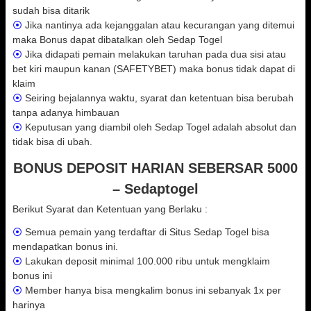
sudah bisa ditarik
⦿
Jika nantinya ada kejanggalan atau kecurangan yang ditemui
maka Bonus dapat dibatalkan oleh Sedap Togel
⦿
Jika didapati pemain melakukan taruhan pada dua sisi atau
bet kiri maupun kanan (SAFETYBET) maka bonus tidak dapat di
klaim
⦿
Seiring bejalannya waktu, syarat dan ketentuan bisa berubah
tanpa adanya himbauan
⦿
Keputusan yang diambil oleh Sedap Togel adalah absolut dan
tidak bisa di ubah.
BONUS DEPOSIT HARIAN SEBERSAR 5000
– Sedaptogel
Berikut Syarat dan Ketentuan yang Berlaku :
⦿
Semua pemain yang terdaftar di Situs Sedap Togel bisa
mendapatkan bonus ini.
⦿
Lakukan deposit minimal 100.000 ribu untuk mengklaim
bonus ini
⦿
Member hanya bisa mengkalim bonus ini sebanyak 1x per
harinya