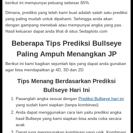
berikut ini mempunyai peluang sebesar 85%.
Dimana, prediksi yang telah kami buat adalah salah satu prediksi
yang paling mudah untuk dipahami. Sehingga anda akan
dengan gampang menebak atau mempunyai angka yang pas.
Hasil keluaran dapat anda lihat di situs Sedaptoto.com
Beberapa Tips Prediksi Bullseye
Paling Ampuh Menangkan JP
Berikut ini kami bagikan sejumlah tips yang dapat anda gunakan
agar bisa mendapatkan jp 4D, 3D dan 2D.
Tips Menang Berdasarkan Prediksi
Bullseye Hari Ini
Pasanglah angka sesuai dengan
Prediksi Bullseye hari ini
yang sudah kami siapkan (tanpa kombinasi)
Anda dapat menggunakan cara lain yaitu prediksi angka
hasil Bullseye yang kami siapkan bisa anda coba secara
acak
Dapat juga menggunakan kombinasi yang unik. Kombinasi