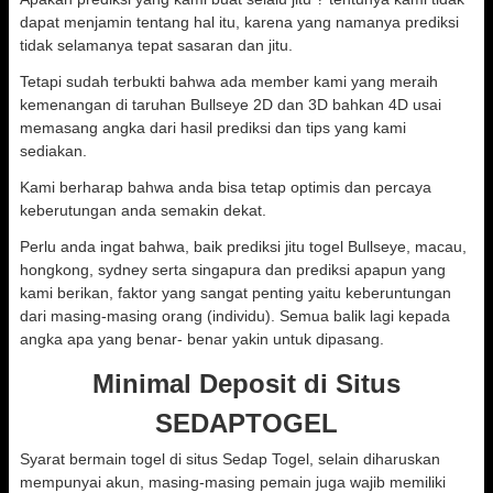
dapat menjamin tentang hal itu, karena yang namanya prediksi
tidak selamanya tepat sasaran dan jitu.
Tetapi sudah terbukti bahwa ada member kami yang meraih
kemenangan di taruhan Bullseye 2D dan 3D bahkan 4D usai
memasang angka dari hasil prediksi dan tips yang kami
sediakan.
Kami berharap bahwa anda bisa tetap optimis dan percaya
keberutungan anda semakin dekat.
Perlu anda ingat bahwa, baik prediksi jitu togel Bullseye, macau,
hongkong, sydney serta singapura dan prediksi apapun yang
kami berikan, faktor yang sangat penting yaitu keberuntungan
dari masing-masing orang (individu). Semua balik lagi kepada
angka apa yang benar- benar yakin untuk dipasang.
Minimal Deposit di Situs
SEDAPTOGEL
Syarat bermain togel di situs Sedap Togel, selain diharuskan
mempunyai akun, masing-masing pemain juga wajib memiliki