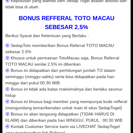
⦿
Keputusan yang diambil oleh Sedap Togel adalah absolut dan
tidak bisa di ubah.
BONUS REFFERAL TOTO MACAU
SEBESAR 2.5%
Berikut Syarat dan Ketentuan yang Berlaku :
⦿
SedapToto memberikan Bonus Referral TOTO MACAU
sebesar 2.5%
⦿
Khusus untuk permainan TotoMacau saja, Bonus Referral
TOTO MACAU senilai 2.5% ini diberikan
⦿
Bonus ini didapatkan dari perhitungan jumlah TO dalam
seminggu (minggu-sabtu) serta bisa didapatkan pada hari
minggu dari pukul 00.30 WIB
⦿
Bonus ini tidak ada batas maksimalnya dan berlaku seumur
hidup
⦿
Bonus ini khusus bagi member yang mempunyai kode refferal
(mengundang teman/kenalan untuk main di situs SedapTogel)
⦿
Bonus ini akan langsung didapatkan (TIDAK HARUS DI
KLAIM) dan diberikan pada hari MINGGU, PUKUL : 00:30 WIB
⦿
Kontak Customer Service kami via LIVECHAT SedapTogel
agar mendapatkan link Referral