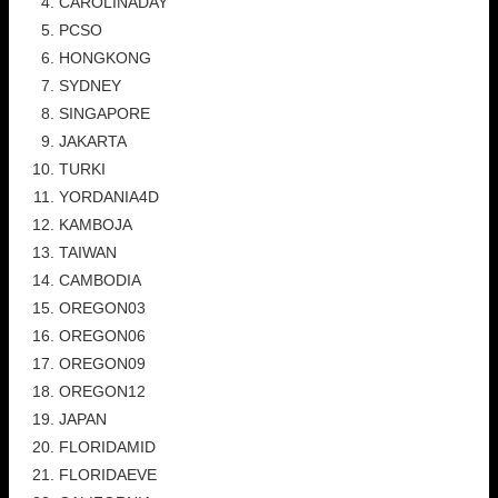
CAROLINADAY
PCSO
HONGKONG
SYDNEY
SINGAPORE
JAKARTA
TURKI
YORDANIA4D
KAMBOJA
TAIWAN
CAMBODIA
OREGON03
OREGON06
OREGON09
OREGON12
JAPAN
FLORIDAMID
FLORIDAEVE