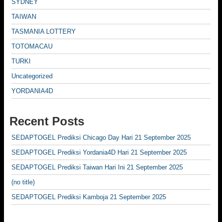
SYDNEY
TAIWAN
TASMANIA LOTTERY
TOTOMACAU
TURKI
Uncategorized
YORDANIA4D
Recent Posts
SEDAPTOGEL Prediksi Chicago Day Hari 21 September 2025
SEDAPTOGEL Prediksi Yordania4D Hari 21 September 2025
SEDAPTOGEL Prediksi Taiwan Hari Ini 21 September 2025
(no title)
SEDAPTOGEL Prediksi Kamboja 21 September 2025