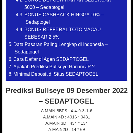
5000 – Sedaptogel
BONUS CASHBACK HINGGA 10% –
Sedaptogel
BONUS REFFERAL TOTO MACAU
SEBESAR 2.5%
Data Pasaran Paling Lengkap di Indonesia –
Sedaptogel
Cara Daftar di Agen SEDAPTOGEL
Apakah Prediksi Bullseye Hari ini JP ?
Minimal Deposit di Situs SEDAPTOGEL
Prediksi Bullseye 09 Desember 2022
– SEDAPTOGEL
A.MAIN BBFS : 4-4-9-3-1-6
A.MAIN 4D : 4916 * 9431
A.MAIN 3D : 434 * 134
A.MAIN2D : 14 * 69