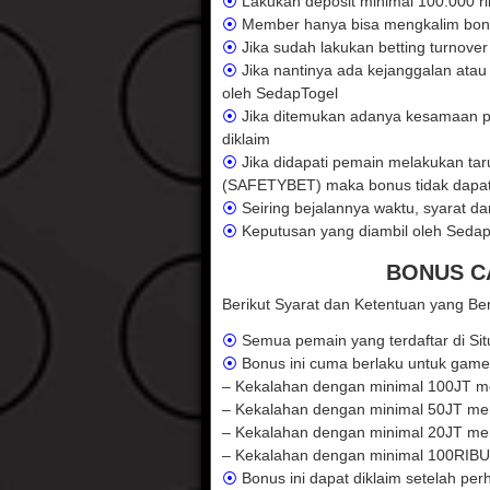
⦿
Lakukan deposit minimal 100.000 ri
⦿
Member hanya bisa mengkalim bonus
⦿
Jika sudah lakukan betting turnove
⦿
Jika nantinya ada kejanggalan atau
oleh SedapTogel
⦿
Jika ditemukan adanya kesamaan p
diklaim
⦿
Jika didapati pemain melakukan tar
(SAFETYBET) maka bonus tidak dapat 
⦿
Seiring bejalannya waktu, syarat d
⦿
Keputusan yang diambil oleh SedapT
BONUS C
Berikut Syarat dan Ketentuan yang Ber
⦿
Semua pemain yang terdaftar di Sit
⦿
Bonus ini cuma berlaku untuk game l
– Kekalahan dengan minimal 100JT 
– Kekalahan dengan minimal 50JT m
– Kekalahan dengan minimal 20JT m
– Kekalahan dengan minimal 100RIB
⦿
Bonus ini dapat diklaim setelah pe