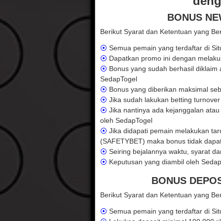
den
BONUS NE
Berikut Syarat dan Ketentuan yang Ber
⦿
Semua pemain yang terdaftar di Sit
⦿
Dapatkan promo ini dengan melakuk
⦿
Bonus yang sudah berhasil diklaim 
SedapTogel
⦿
Bonus yang diberikan maksimal seb
⦿
Jika sudah lakukan betting turnove
⦿
Jika nantinya ada kejanggalan atau
oleh SedapTogel
⦿
Jika didapati pemain melakukan tar
(SAFETYBET) maka bonus tidak dapat 
⦿
Seiring bejalannya waktu, syarat d
⦿
Keputusan yang diambil oleh SedapT
BONUS DEPOS
Berikut Syarat dan Ketentuan yang Ber
⦿
Semua pemain yang terdaftar di Sit