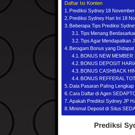
Daftar Isi Konten
Prediksi Sydney 18 November
Prediksi Sydney Hari Ini 18 N
Beberapa Tips Prediksi Sydn
Tips Menang Berdasarkan
Tips Agar Mendapatkan Ja
Beragam Bonus yang Didapa
BONUS NEW MEMBER S
BONUS DEPOSIT HARI
BONUS CASHBACK HI
BONUS REFFERAL TOT
Data Pasaran Paling Lengkap 
Cara Daftar di Agen SEDAP
Apakah Prediksi Sydney JP Har
Minimal Deposit di Situs S
Prediksi
Sy