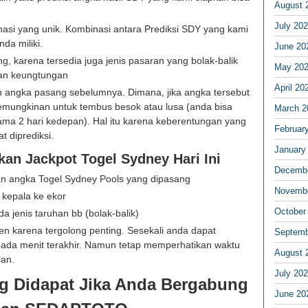
August 
July 20
si yang unik. Kombinasi antara Prediksi SDY yang kami
da miliki.
June 20
, karena tersedia juga jenis pasaran yang bolak-balik
May 20
kan keungtungan
April 20
 angka pasang sebelumnya. Dimana, jika angka tersebut
kemungkinan untuk tembus besok atau lusa (anda bisa
March 2
ma 2 hari kedepan). Hal itu karena keberentungan yang
Februar
t diprediksi.
January
kan Jackpot Togel
Sydney
Hari Ini
Decembe
an angka Togel Sydney Pools yang dipasang
Novembe
 kepala ke ekor
October
jenis taruhan bb (bolak-balik)
n karena tergolong penting. Sesekali anda dapat
Septemb
da menit terakhir. Namun tetap memperhatikan waktu
August 
lan.
July 20
 Didapat Jika Anda Bergabung
June 20