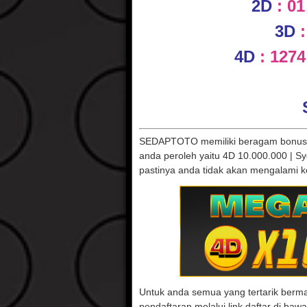
2D
: 01
3D
:
4D
: 1274
SEDAPTOTO memiliki beragam bonus
anda peroleh yaitu 4D 10.000.000 | S
pastinya anda tidak akan mengalami k
Untuk anda semua yang tertarik bermai
pendaftaran melalui link daftar di ba