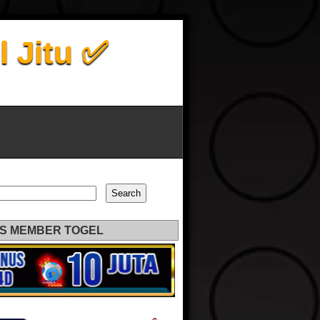
 Jitu ✅
Search
S MEMBER TOGEL