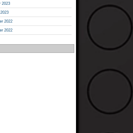
y 2023
 2023
r 2022
r 2022