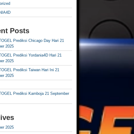
orized
NIA4D
nt Posts
GEL Prediksi Chicago Day Hari 21
er 2025
GEL Prediksi Yordania4D Hari 21
er 2025
GEL Prediksi Taiwan Hari Ini 21
er 2025
GEL Prediksi Kamboja 21 September
ives
er 2025