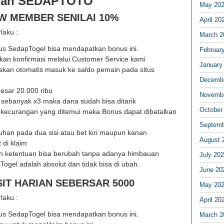
gan SEDAPTOTO
May 20
W MEMBER SENILAI 10%
April 20
laku :
March 2
us SedapTogel bisa mendapatkan bonus ini.
Februar
an konfirmasi melalui Customer Service kami
January
akan otomatis masuk ke saldo pemain pada situs
Decembe
esar 20.000 ribu
Novembe
r sebanyak x3 maka dana sudah bisa ditarik
October
 kecurangan yang ditemui maka Bonus dapat dibatalkan
Septemb
uhan pada dua sisi atau bet kiri maupun kanan
August 
di klaim
an ketentuan bisa berubah tanpa adanya himbauan
July 20
ogel adalah absolut dan tidak bisa di ubah.
June 20
IT HARIAN SEBERSAR 5000
May 20
laku :
April 20
us SedapTogel bisa mendapatkan bonus ini.
March 2