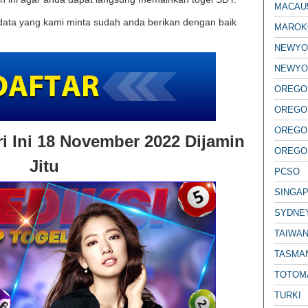
MACAU
data yang kami minta sudah anda berikan dengan baik
MAROK
NEWYO
NEWYO
OREGO
OREGO
OREGO
ri Ini 18 November 2022 Dijamin
OREGO
Jitu
PCSO
SINGA
SYDNE
TAIWA
TASMAN
TOTOM
TURKI