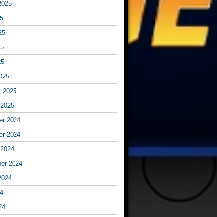
2025
25
25
25
25
025
y 2025
 2025
r 2024
r 2024
 2024
er 2024
2024
24
24