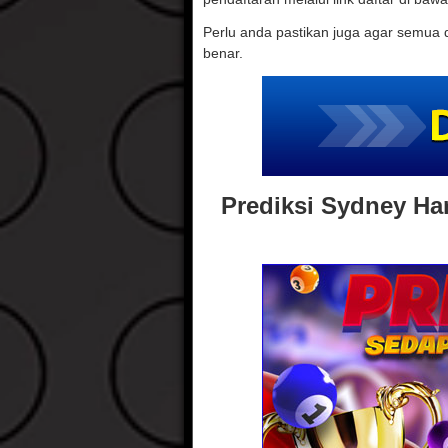
Perlu anda pastikan juga agar semua 
benar.
Prediksi
Sydney
Ha