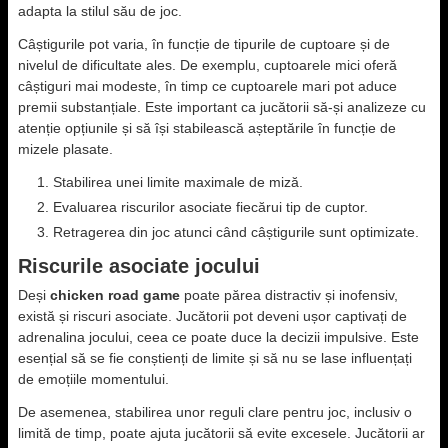
adapta la stilul său de joc.
Câștigurile pot varia, în funcție de tipurile de cuptoare și de
nivelul de dificultate ales. De exemplu, cuptoarele mici oferă
câștiguri mai modeste, în timp ce cuptoarele mari pot aduce
premii substanțiale. Este important ca jucătorii să-și analizeze cu
atenție opțiunile și să își stabilească așteptările în funcție de
mizele plasate.
Stabilirea unei limite maximale de miză.
Evaluarea riscurilor asociate fiecărui tip de cuptor.
Retragerea din joc atunci când câștigurile sunt optimizate.
Riscurile asociate jocului
Deși
chicken road game
poate părea distractiv și inofensiv,
există și riscuri asociate. Jucătorii pot deveni ușor captivați de
adrenalina jocului, ceea ce poate duce la decizii impulsive. Este
esențial să se fie conștienți de limite și să nu se lase influențați
de emoțiile momentului.
De asemenea, stabilirea unor reguli clare pentru joc, inclusiv o
limită de timp, poate ajuta jucătorii să evite excesele. Jucătorii ar