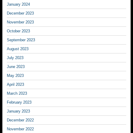
January 2024
December 2023
November 2023
October 2023
September 2023
August 2023
July 2023
June 2023
May 2023
April 2023
March 2023
February 2023
January 2023
December 2022
November 2022