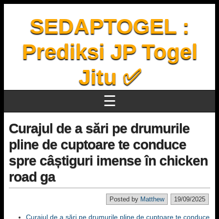
SEDAPTOGEL :
Prediksi JP Togel
Jitu ✅
☰
Curajul de a sări pe drumurile
pline de cuptoare te conduce
spre câștiguri imense în chicken
road ga
Posted by
Matthew
19/09/2025
Curajul de a sări pe drumurile pline de cuptoare te conduce