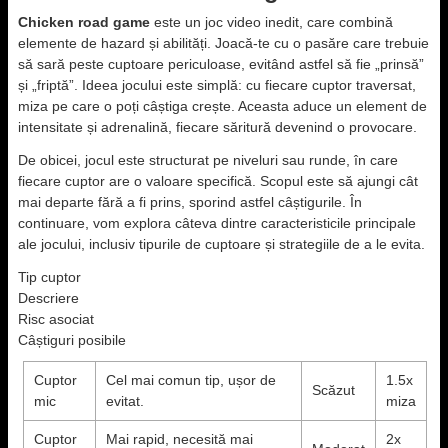
Chicken road game
este un joc video inedit, care combină
elemente de hazard și abilități. Joacă-te cu o pasăre care trebuie
să sară peste cuptoare periculoase, evitând astfel să fie „prinsă”
și „friptă”. Ideea jocului este simplă: cu fiecare cuptor traversat,
miza pe care o poți câștiga crește. Aceasta aduce un element de
intensitate și adrenalină, fiecare săritură devenind o provocare.
De obicei, jocul este structurat pe niveluri sau runde, în care
fiecare cuptor are o valoare specifică. Scopul este să ajungi cât
mai departe fără a fi prins, sporind astfel câștigurile. În
continuare, vom explora câteva dintre caracteristicile principale
ale jocului, inclusiv tipurile de cuptoare și strategiile de a le evita.
Tip cuptor
Descriere
Risc asociat
Câștiguri posibile
Cuptor
Cel mai comun tip, ușor de
1.5x
Scăzut
mic
evitat.
miza
Cuptor
Mai rapid, necesită mai
2x