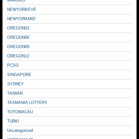
MAROKO
NEWYORKEVE
NEWYORKMID
OREGON03
OREGON06
OREGON09
OREGON12
PCSO
SINGAPORE
SYDNEY
TAIWAN
TASMANIA LOTTERY
TOTOMACAU
TURKI
Uncategorized