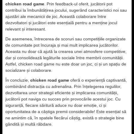
chicken road game
. Prin feedback-ul oferit, jucătorii pot
contribui la îmbunătățirea jocului, sugerând caracteristici noi sau
ajustări ale mecanicii de joc. Această colaborare între
dezvoltatori și jucători este esențială pentru a menține jocul
relevant și interesant.
De asemenea, întrecerea de scoruri sau competițiile organizate
de comunitate pot încuraja și mai mult implicarea jucătorilor.
Aceasta nu doar că ajută la crearea unei atmosfere competitive,
dar și consolidează legăturile sociale între membrii comunității.
Astfel, chicken road game nu este doar un joc, ci și un spațiu de
socializare și colaborare.
În concluzie,
chicken road game
oferă o experiență captivantă,
combinând distracția cu adrenalina. Prin înțelegerea regulilor,
dezvoltarea unor strategii eficiente și implicarea comunității,
jucătorii pot naviga cu succes prin provocările acestui joc. Cu
siguranță, fiecare săritură aduce nu doar emoție, ci și
oportunitatea de a câștiga premii considerabile! Este esențial să
ne amintim că, în spatele fiecărui câștig, există o strategie bine
gândită și multă răbdare.