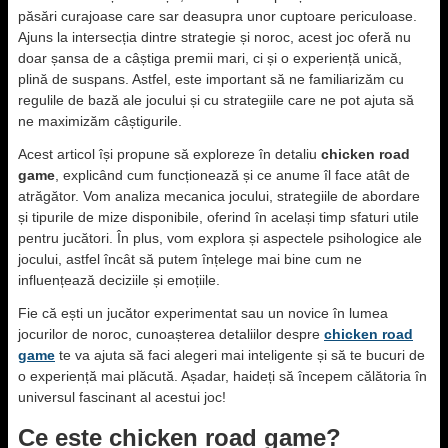
păsări curajoase care sar deasupra unor cuptoare periculoase.
Ajuns la intersecția dintre strategie și noroc, acest joc oferă nu
doar șansa de a câștiga premii mari, ci și o experiență unică,
plină de suspans. Astfel, este important să ne familiarizăm cu
regulile de bază ale jocului și cu strategiile care ne pot ajuta să
ne maximizăm câștigurile.
Acest articol își propune să exploreze în detaliu
chicken road
game
, explicând cum funcționează și ce anume îl face atât de
atrăgător. Vom analiza mecanica jocului, strategiile de abordare
și tipurile de mize disponibile, oferind în același timp sfaturi utile
pentru jucători. În plus, vom explora și aspectele psihologice ale
jocului, astfel încât să putem înțelege mai bine cum ne
influențează deciziile și emoțiile.
Fie că ești un jucător experimentat sau un novice în lumea
jocurilor de noroc, cunoașterea detaliilor despre
chicken road
game
te va ajuta să faci alegeri mai inteligente și să te bucuri de
o experiență mai plăcută. Așadar, haideți să începem călătoria în
universul fascinant al acestui joc!
Ce este chicken road game?