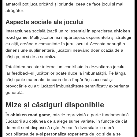
amatorii pot juca oricând și oriunde, ceea ce face jocul și mai
atrăgător.
Aspecte sociale ale jocului
Interacțiunea socială joacă un rol esențial în aprecierea
chicken
road game
. Mulți jucători își împărtășesc experiențele și strategii
cu alții, creând o comunitate în jurul jocului. Aceasta adaugă o
dimensiune suplimentară, jucătorii neavând doar ocazia de a
câștiga, ci și de a socializa.
Totalitatea acestor interacțiuni contribuie la dezvoltarea jocului,
iar feedback-ul jucătorilor poate duce la îmbunătățiri. Pe lângă
câștigurile materiale, bucuria de a împărtăși succesul și
provocările cu alți jucători îmbunătățește semnificativ experiența
generală.
Mize și câștiguri disponibile
În
chicken road game
, mizele reprezintă o parte fundamentală.
Jucătorii au opțiunea de a alege sume variate, în funcție de cât
de mult sunt dispuși să riște. Această diversitate le oferă
posibilitatea de a-și personaliza experiența de joc și de a se