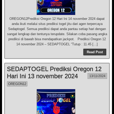
OREGON12Prediksi Oregon 12 Hari Ini 14 november 2024 dapat
anda ikuti melalui situs prediksi togel jitu dari agen terpercaya
Sedaptogel. Semua prediksi dapat anda pantau setiap hari dengan
sangat lengkap dan tentunya terupdate. Silakan coba pasang angka
prediksi di bawah bisa mendapatkan jackpot. Prediksi Oregon 12
14 november 2024 – SEDAPTOGEL “Tutup : 11.45 […]
Read Post
SEDAPTOGEL Prediksi Oregon 12
Hari Ini 13 november 2024
13/11/2024
OREGON12