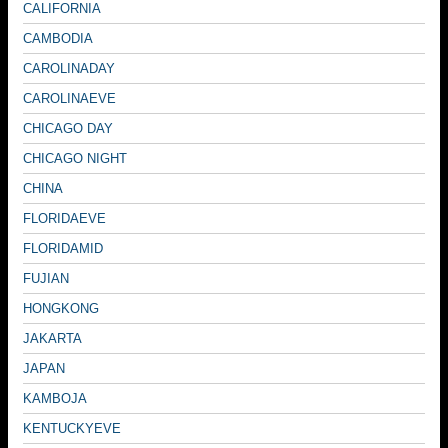
CALIFORNIA
CAMBODIA
CAROLINADAY
CAROLINAEVE
CHICAGO DAY
CHICAGO NIGHT
CHINA
FLORIDAEVE
FLORIDAMID
FUJIAN
HONGKONG
JAKARTA
JAPAN
KAMBOJA
KENTUCKYEVE