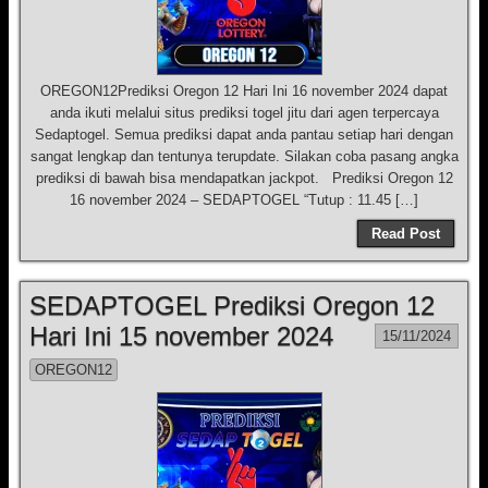
OREGON12Prediksi Oregon 12 Hari Ini 16 november 2024 dapat
anda ikuti melalui situs prediksi togel jitu dari agen terpercaya
Sedaptogel. Semua prediksi dapat anda pantau setiap hari dengan
sangat lengkap dan tentunya terupdate. Silakan coba pasang angka
prediksi di bawah bisa mendapatkan jackpot. Prediksi Oregon 12
16 november 2024 – SEDAPTOGEL “Tutup : 11.45 […]
Read Post
SEDAPTOGEL Prediksi Oregon 12
Hari Ini 15 november 2024
15/11/2024
OREGON12