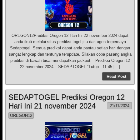
OREGON12Prediksi Oregon 12 Hari Ini 22 november 2024 dapat
anda ikuti melalui situs prediksi togel jitu dari agen terpercaya
Sedaptogel. Semua prediksi dapat anda pantau setiap hari dengan
sangat lengkap dan tentunya terupdate. Silakan coba pasang angka
prediksi di bawah bisa mendapatkan jackpot. Prediksi Oregon 12
22 november 2024 – SEDAPTOGEL “Tutup : 11.45 […]
Read Post
SEDAPTOGEL Prediksi Oregon 12
Hari Ini 21 november 2024
21/11/2024
OREGON12